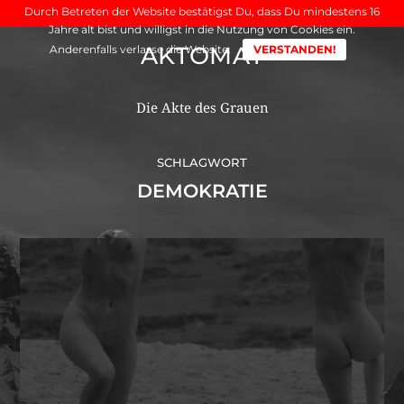
Durch Betreten der Website bestätigst Du, dass Du mindestens 16
Jahre alt bist und willigst in die Nutzung von Cookies ein.
AKTOMAT
Anderenfalls verlasse die Website.
VERSTANDEN!
Die Akte des Grauen
SCHLAGWORT
DEMOKRATIE